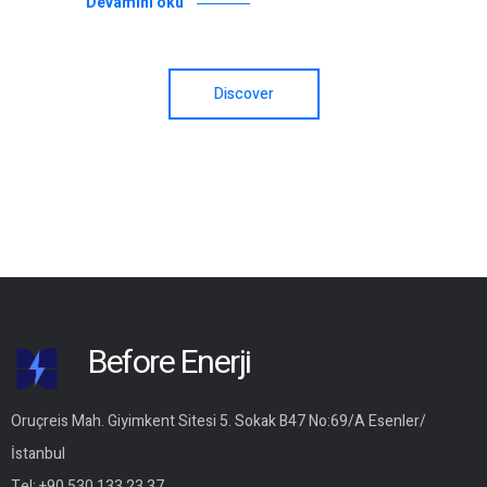
Devamını oku
Discover
Before Enerji
Oruçreis Mah. Giyimkent Sitesi 5. Sokak B47 No:69/A Esenler/
İstanbul
Tel:
+90 530 133 23 37